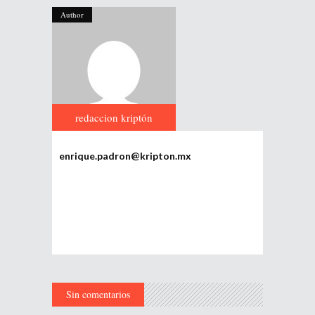
Author
redaccion kriptón
enrique.padron@kripton.mx
Sin comentarios