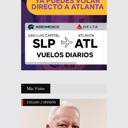
Más Vistos
/
ESTADO
OPINIÓN