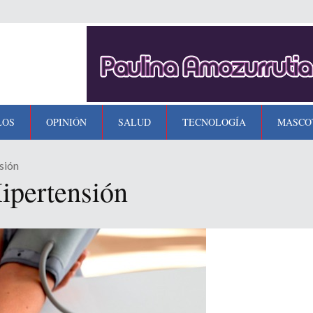
LOS
OPINIÓN
SALUD
TECNOLOGÍA
MASCO
sión
ipertensión