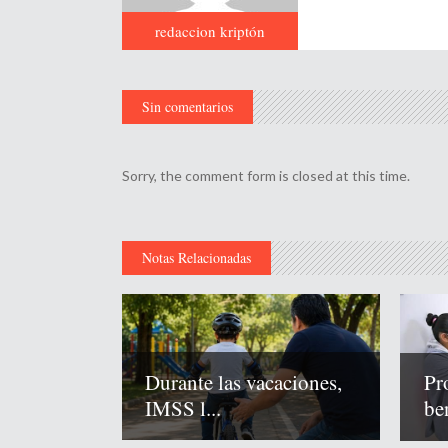
redaccion kriptón
Sin comentarios
Sorry, the comment form is closed at this time.
Notas Relacionadas
Durante las vacaciones,
Pr
IMSS l...
ben