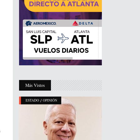
Más Vistos
/
ESTADO
OPINIÓN
s