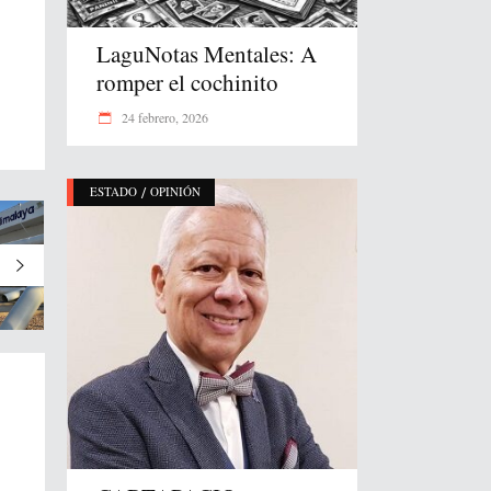
LaguNotas Mentales: A
romper el cochinito
24 febrero, 2026
/
ESTADO
OPINIÓN