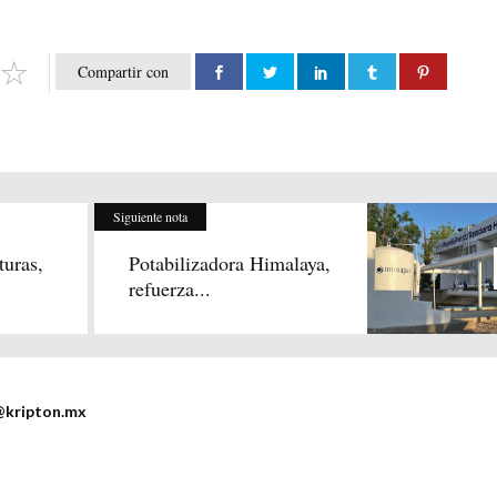
Compartir con
Siguiente nota
turas,
Potabilizadora Himalaya,
refuerza...
@kripton.mx