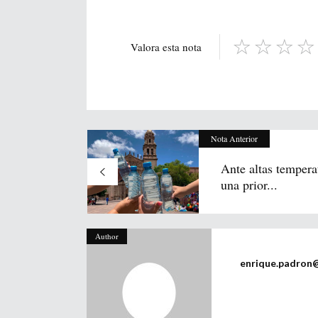
Valora esta nota
Nota Anterior
Ante altas tempera
una prior...
Author
enrique.padron