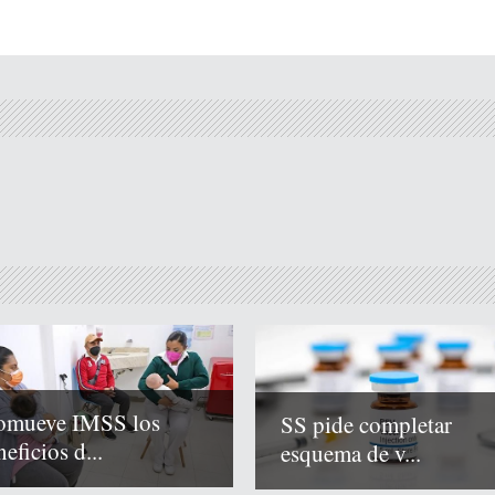
omueve IMSS los
SS pide completar
eficios d...
esquema de v...