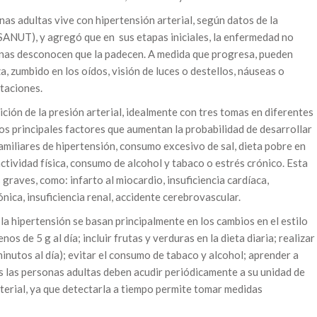
as adultas vive con hipertensión arterial, según datos de la
SANUT), y agregó que en sus etapas iniciales, la enfermedad no
onas desconocen que la padecen. A medida que progresa, pueden
, zumbido en los oídos, visión de luces o destellos, náuseas o
taciones.
ción de la presión arterial, idealmente con tres tomas en diferentes
los principales factores que aumentan la probabilidad de desarrollar
miliares de hipertensión, consumo excesivo de sal, dieta pobre en
ctividad física, consumo de alcohol y tabaco o estrés crónico. Esta
aves, como: infarto al miocardio, insuficiencia cardíaca,
ica, insuficiencia renal, accidente cerebrovascular.
la hipertensión se basan principalmente en los cambios en el estilo
os de 5 g al día; incluir frutas y verduras en la dieta diaria; realizar
inutos al día); evitar el consumo de tabaco y alcohol; aprender a
s las personas adultas deben acudir periódicamente a su unidad de
rterial, ya que detectarla a tiempo permite tomar medidas