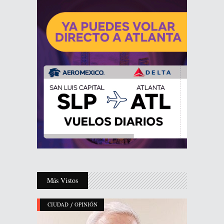
Más Vistos
/
CIUDAD
OPINIÓN