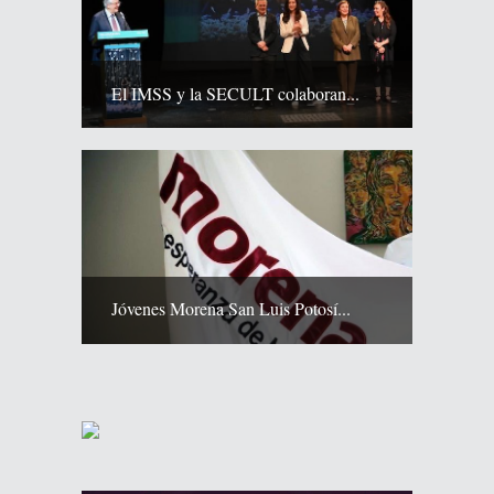
El IMSS y la SECULT colaboran...
Jóvenes Morena San Luis Potosí...