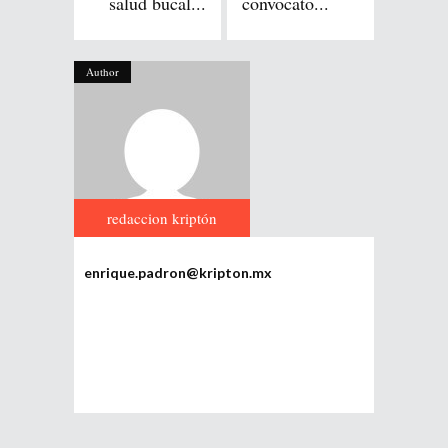
salud bucal...
convocato...
Author
redaccion kriptón
enrique.padron@kripton.mx