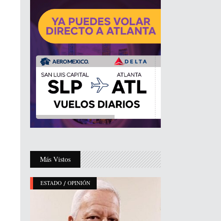
Más Vistos
/
ESTADO
OPINIÓN