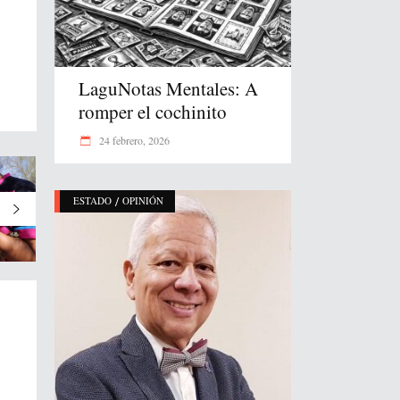
LaguNotas Mentales: A
romper el cochinito
24 febrero, 2026
/
ESTADO
OPINIÓN