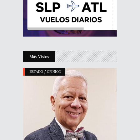
Más Vistos
/
ESTADO
OPINIÓN