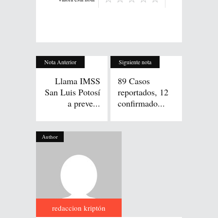
Nota Anterior
Siguiente nota
Llama IMSS
89 Casos
San Luis Potosí
reportados, 12
a preve...
confirmado...
Author
redaccion kriptón