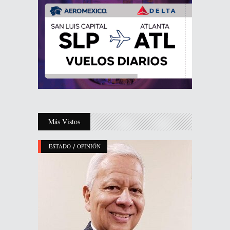
Más Vistos
/
ESTADO
OPINIÓN