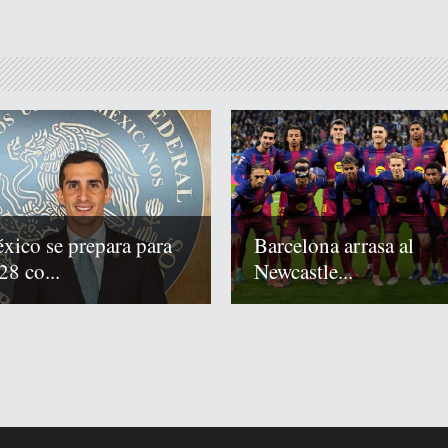
xico se prepara para
Barcelona arrasa al
28 co...
Newcastle...