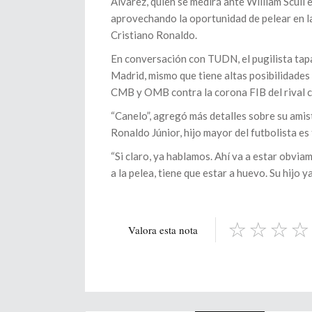
Álvarez, quien se medirá ante William Scull 
aprovechando la oportunidad de pelear en la
Cristiano Ronaldo.
En conversación con TUDN, el pugilista tap
Madrid, mismo que tiene altas posibilidades
CMB y OMB contra la corona FIB del rival 
“Canelo”, agregó más detalles sobre su amis
Ronaldo Júnior, hijo mayor del futbolista es f
“Si claro, ya hablamos. Ahí va a estar obviam
a la pelea, tiene que estar a huevo. Su hijo 
Valora esta nota