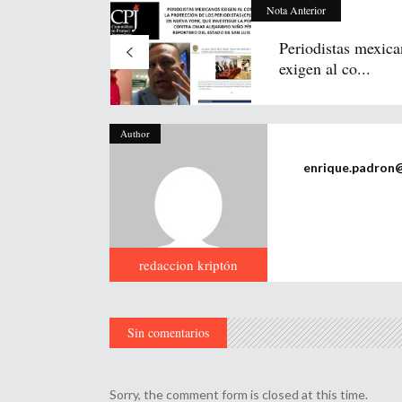
Nota Anterior
Periodistas mexic
exigen al co...
Author
enrique.padron
redaccion kriptón
Sin comentarios
Sorry, the comment form is closed at this time.