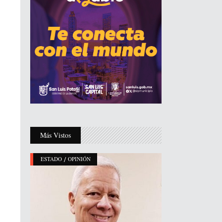
Más Vistos
/
ESTADO
OPINIÓN