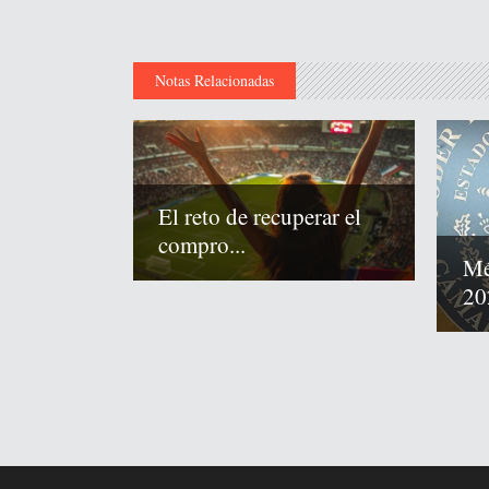
Notas Relacionadas
El reto de recuperar el
compro...
Mé
20