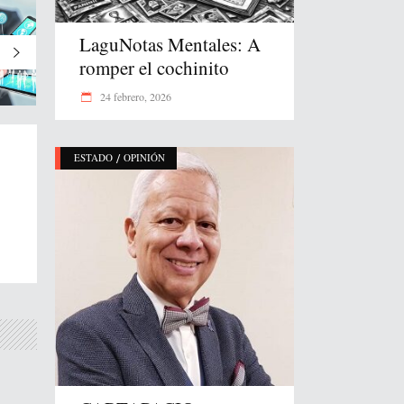
LaguNotas Mentales: A
romper el cochinito
24 febrero, 2026
/
ESTADO
OPINIÓN