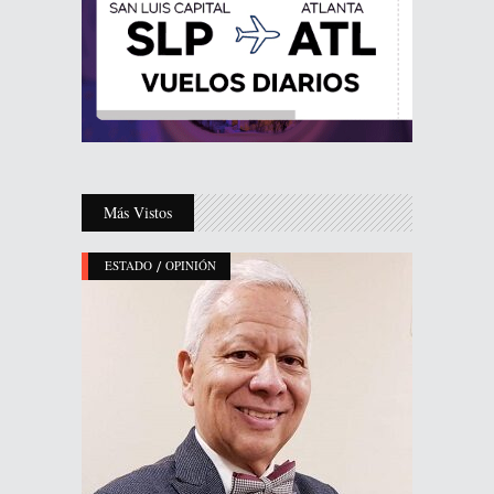
Más Vistos
/
ESTADO
OPINIÓN