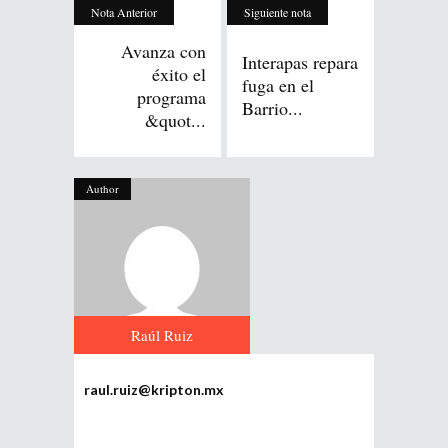
Nota Anterior
Siguiente nota
Avanza con
Interapas repara
éxito el
fuga en el
programa
Barrio...
&quot...
Author
Raúl Ruiz
raul.ruiz@kripton.mx