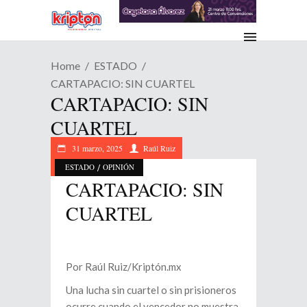
Home
ESTADO
CARTAPACIO: SIN CUARTEL
CARTAPACIO: SIN
CUARTEL
31 marzo, 2025
Raúl Ruiz
/
ESTADO
OPINIÓN
CARTAPACIO: SIN
CUARTEL
Por Raúl Ruiz/Kriptón.mx
Una lucha sin cuartel o sin prisioneros
ocurre cuando el vencedor no muestra