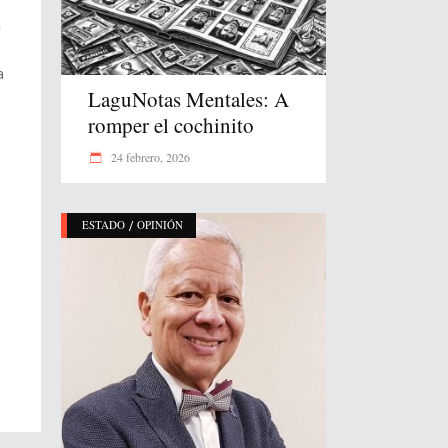
n
a
LaguNotas Mentales: A
romper el cochinito
24 febrero, 2026
/
ESTADO
OPINIÓN