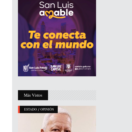
Más Vistos
/
ESTADO
OPINIÓN