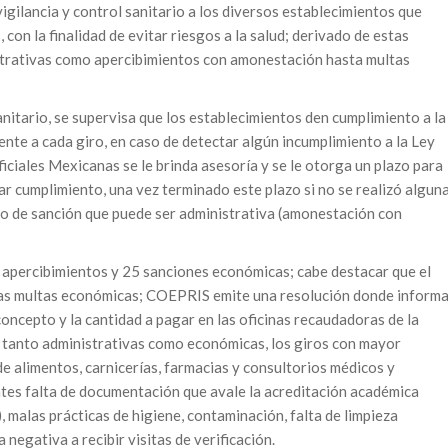
igilancia y control sanitario a los diversos establecimientos que
 con la finalidad de evitar riesgos a la salud; derivado de estas
strativas como apercibimientos con amonestación hasta multas
sanitario, se supervisa que los establecimientos den cumplimiento a la
nte a cada giro, en caso de detectar algún incumplimiento a la Ley
iales Mexicanas se le brinda asesoría y se le otorga un plazo para
ar cumplimiento, una vez terminado este plazo si no se realizó algun
eso de sanción que puede ser administrativa (amonestación con
7 apercibimientos y 25 sanciones económicas; cabe destacar que el
e las multas económicas; COEPRIS emite una resolución donde inform
 concepto y la cantidad a pagar en las oficinas recaudadoras de la
s tanto administrativas como económicas, los giros con mayor
de alimentos, carnicerías, farmacias y consultorios médicos y
ntes falta de documentación que avale la acreditación académica
.), malas prácticas de higiene, contaminación, falta de limpieza
 negativa a recibir visitas de verificación.