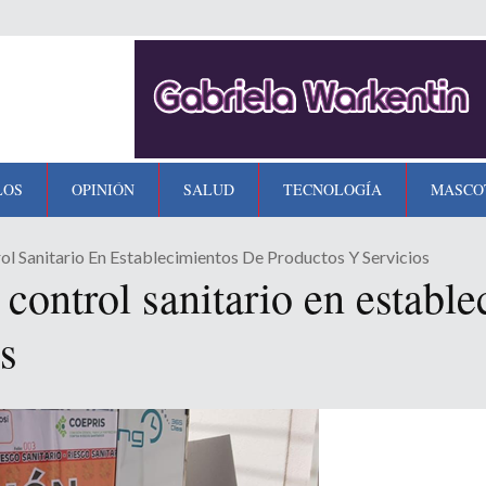
LOS
OPINIÓN
SALUD
TECNOLOGÍA
MASCO
rol Sanitario En Establecimientos De Productos Y Servicios
 control sanitario en establ
s