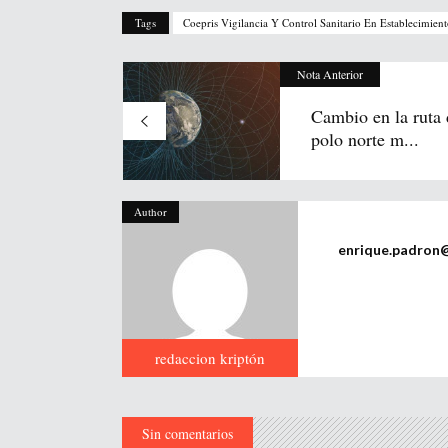
Tags
Coepris Vigilancia Y Control Sanitario En Establecimien
Nota Anterior
Cambio en la ruta 
polo norte m...
Author
enrique.padron
redaccion kriptón
Sin comentarios