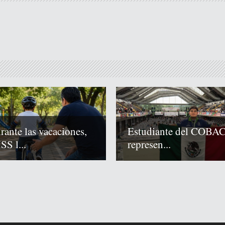
rante las vacaciones,
Estudiante del COBA
SS l...
represen...