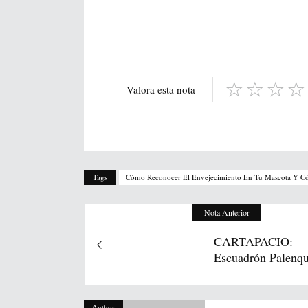
Valora esta nota
Tags
Cómo Reconocer El Envejecimiento En Tu Mascota Y C
Nota Anterior
CARTAPACIO:
Escuadrón Palenq
Author