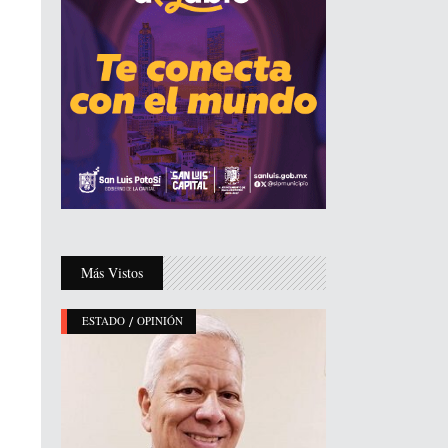
Más Vistos
/
ESTADO
OPINIÓN