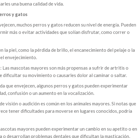
rles una buena calidad de vida.
erros y gatos
vejecen, muchos perros y gatos reducen su nivel de energía. Pueden
ormir más o evitar actividades que solían disfrutar, como correr o
n la piel, como la pérdida de brillo, el encanecimiento del pelaje o la
el envejecimiento.
: Las mascotas mayores son más propensas a sufrir de artritis o
e dificultar su movimiento o causarles dolor al caminar o saltar.
ida que envejecen, algunos perros y gatos pueden experimentar
d, confusión o un aumento en la vocalización.
 de visión o audición es común en los animales mayores. Si notas que
ece tener dificultades para moverse en lugares conocidos, podría
 mascotas mayores pueden experimentar un cambio en su apetito o en
a o desarrollan problemas dentales que dificultan la masticación,