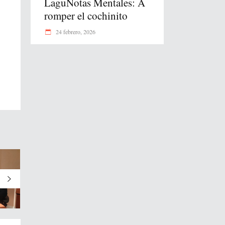
LaguNotas Mentales: A
romper el cochinito
24 febrero, 2026