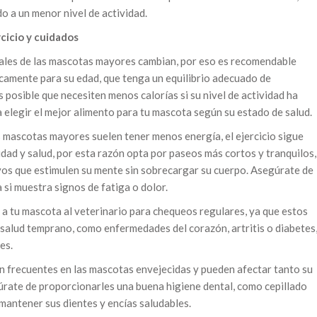
 a un menor nivel de actividad.
cicio y cuidados
ales de las mascotas mayores cambian, por eso es recomendable
camente para su edad, que tenga un equilibrio adecuado de
s posible que necesiten menos calorías si su nivel de actividad ha
a elegir el mejor alimento para tu mascota según su estado de salud.
 mascotas mayores suelen tener menos energía, el ejercicio sigue
ad y salud, por esta razón opta por paseos más cortos y tranquilos,
vos que estimulen su mente sin sobrecargar su cuerpo. Asegúrate de
 si muestra signos de fatiga o dolor.
a tu mascota al veterinario para chequeos regulares, ya que estos
salud temprano, como enfermedades del corazón, artritis o diabetes
es.
n frecuentes en las mascotas envejecidas y pueden afectar tanto su
úrate de proporcionarles una buena higiene dental, como cepillado
 mantener sus dientes y encías saludables.