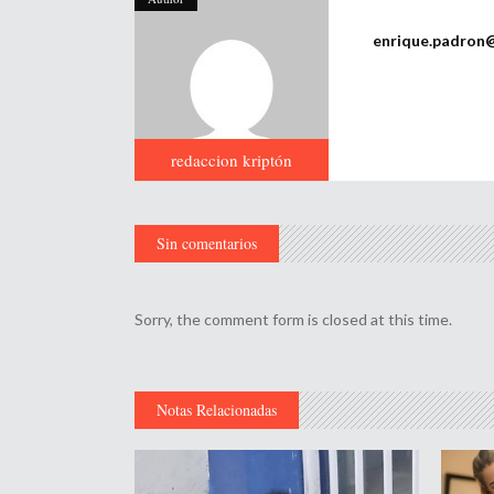
enrique.padron
redaccion kriptón
Sin comentarios
Sorry, the comment form is closed at this time.
Notas Relacionadas