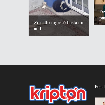
De
pa
Zorrillo ingresó hasta un
audi...
Popul