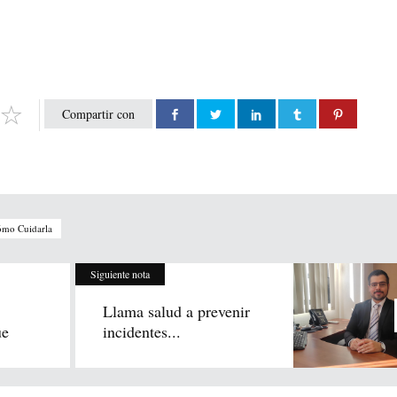
Compartir con
ómo Cuidarla
Siguiente nota
Llama salud a prevenir
ue
incidentes...