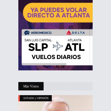
Más Vistos
/
ESTADO
OPINIÓN