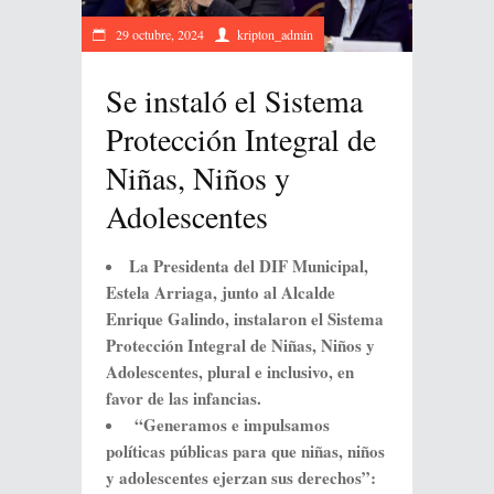
29 octubre, 2024
kripton_admin
Se instaló el Sistema
Protección Integral de
Niñas, Niños y
Adolescentes
La Presidenta del DIF Municipal,
Estela Arriaga, junto al Alcalde
Enrique Galindo, instalaron el Sistema
Protección Integral de Niñas, Niños y
Adolescentes, plural e inclusivo, en
favor de las infancias.
“Generamos e impulsamos
políticas públicas para que niñas, niños
y adolescentes ejerzan sus derechos”: