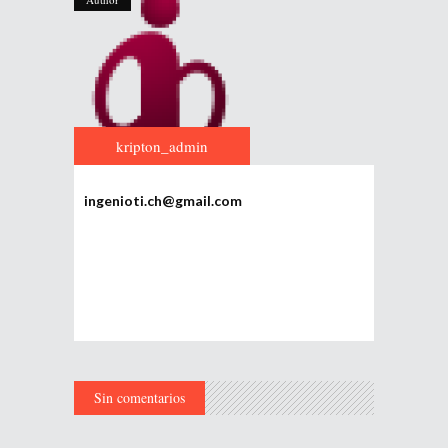
kripton_admin
ingenioti.ch@gmail.com
Sin comentarios