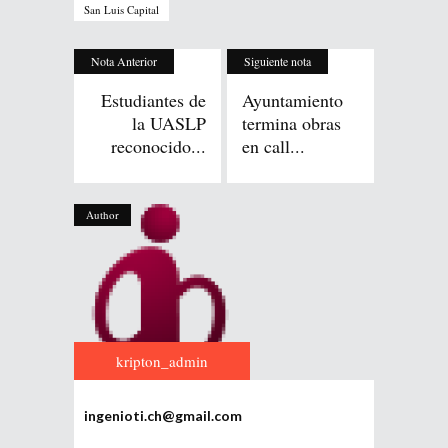
San Luis Capital
Nota Anterior
Siguiente nota
Estudiantes de
Ayuntamiento
la UASLP
termina obras
reconocido...
en call...
Author
kripton_admin
ingenioti.ch@gmail.com