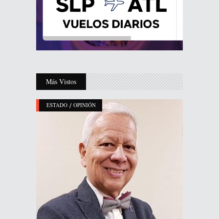
Más Vistos
/
ESTADO
OPINIÓN