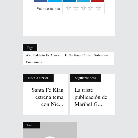
Valora esta nota
Tags
Alec Baldwin Es Acusado De No Tener Control Sobre Sus
Emociones.
Nota Anterior
Siguiente nota
Santa Fe Klan
La triste
estrena tema
publicación de
con Nic...
Maribel G...
Author