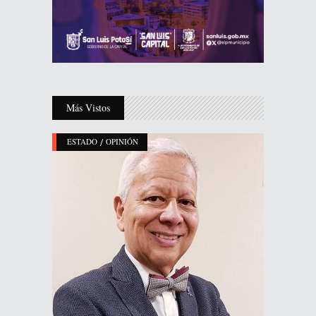
Más Vistos
/
ESTADO
OPINIÓN