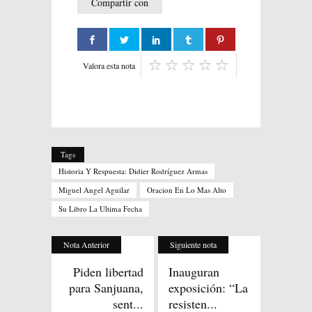
Compartir con
Valora esta nota
Tags
Historia Y Respuesta: Didier Rodríguez Armas
Miguel Angel Aguilar
Oracion En Lo Mas Alto
Su Libro La Ultima Fecha
Nota Anterior
Siguiente nota
Piden libertad
Inauguran
para Sanjuana,
exposición: “La
sent...
resisten...