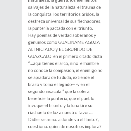
naturaleza, la guerra, los elementos
salvajes de la naturaleza, el trauma de
la conquista, los territorios áridos, la
destreza universal de sus flechadores,
la puntería pactada con el triunfo.
Hay poemas de verdad soberanos y
genuinos como GUALINAME AGUZA
AL INICIADO y EL GRUÑIDO DE
GUAZCALO, en el primero citado dicta
“…aquí tienes el arco, niño, el hambre
no conoce la compasión, el enemigo no
se apiadará de tu duda, extiende el
brazo y toma el legado—-y en el
segundo insacula:” que la colera
beneficie la puntería, que el pueblo
invoque el triunfo y la luna tire su
riachuelo de luz a nuestro favor….
Didier se arma: a dónde va el llanto?,
cuestiona: quien de nosotros implora?