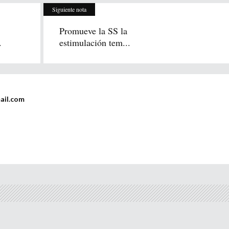
Siguiente nota
Promueve la SS la
.
estimulación tem...
ail.com