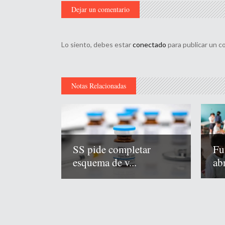
Dejar un comentario
Lo siento, debes estar
conectado
para publicar un c
Notas Relacionadas
Fu
SS pide completar
abr
esquema de v...