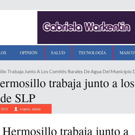
LOS
OPINIÓN
SALUD
TECNOLOGÍA
MASCO
llo Trabaja Junto A Los Comités Rurales De Agua Del Municipio 
rmosillo trabaja junto a lo
 de SLP
, 2024
kripton_admin
Hermosillo trabaja junto a