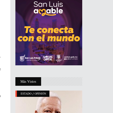
o
e
Más Vistos
/
ESTADO
OPINIÓN
a