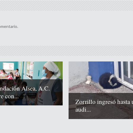
omentario.
ndación Alsea, A.C.
e con...
Zorrillo ingresó hasta 
audi...