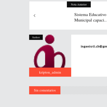
Nota Anterior
Sistema Educativo
Municipal capaci..
Author
ingenioti.ch@gm
kripton_admin
Sin comentarios