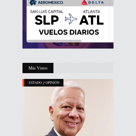
Más Vistos
/
ESTADO
OPINIÓN