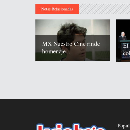
Notas Relacionadas
MX Nuestro Cine rinde
El
homenaje...
co
Popul