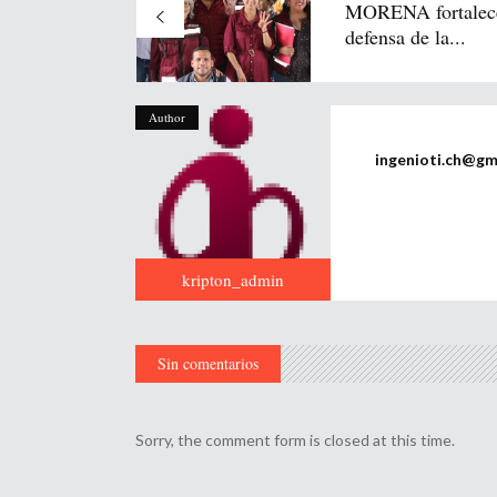
MORENA fortalece
defensa de la...
Author
ingenioti.ch@gm
kripton_admin
Sin comentarios
Sorry, the comment form is closed at this time.