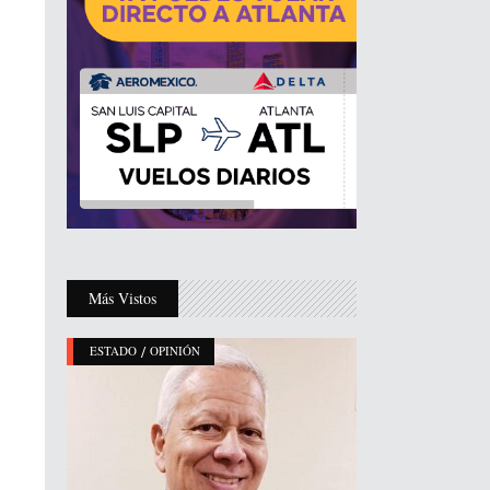
Más Vistos
/
ESTADO
OPINIÓN