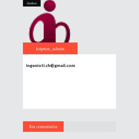
Author
kripton_admin
ingenioti.ch@gmail.com
Sin comentarios