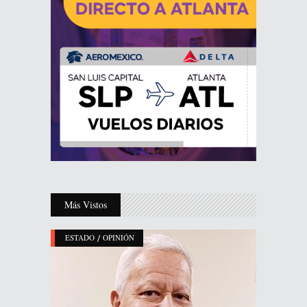
Más Vistos
/
ESTADO
OPINIÓN