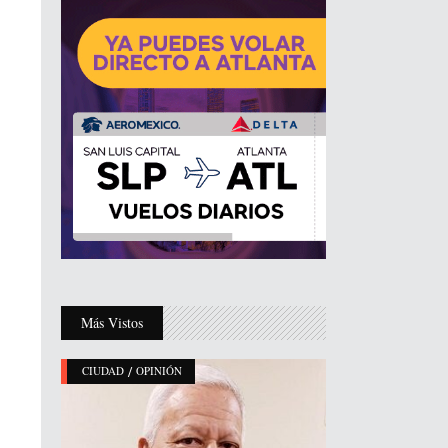
Más Vistos
/
CIUDAD
OPINIÓN