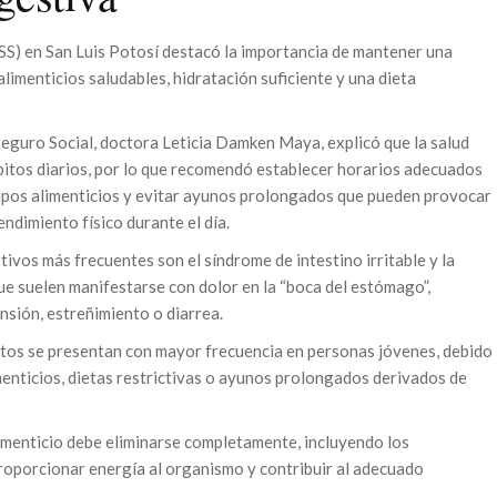
SS) en San Luis Potosí destacó la importancia de mantener una
limenticios saludables, hidratación suficiente y una dieta
Seguro Social, doctora Leticia Damken Maya, explicó que la salud
bitos diarios, por lo que recomendó establecer horarios adecuados
rupos alimenticios y evitar ayunos prolongados que pueden provocar
endimiento físico durante el día.
ivos más frecuentes son el síndrome de intestino irritable y la
e suelen manifestarse con dolor en la “boca del estómago”,
ensión, estreñimiento o diarrea.
ntos se presentan con mayor frecuencia en personas jóvenes, debido
menticios, dietas restrictivas o ayunos prolongados derivados de
enticio debe eliminarse completamente, incluyendo los
roporcionar energía al organismo y contribuir al adecuado