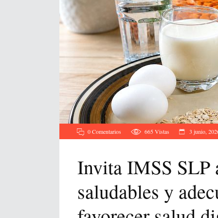
0 Comentarios
665
Vistas
3 junio, 202
Invita IMSS SLP 
saludables y adec
favorecer salud di