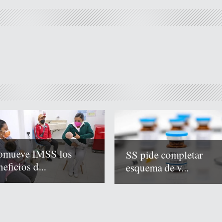
omueve IMSS los
SS pide completar
eficios d...
esquema de v...