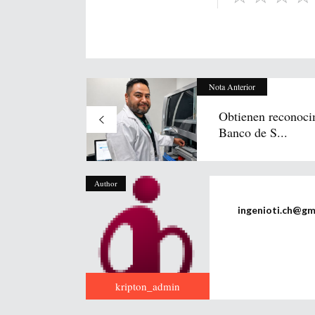
Nota Anterior
Obtienen reconoci
Banco de S...
Author
ingenioti.ch@gm
kripton_admin