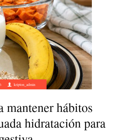
6
kripton_admin
a mantener hábitos
uada hidratación para
gestiva