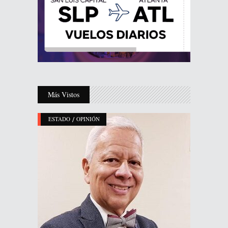
Más Vistos
/
ESTADO
OPINIÓN