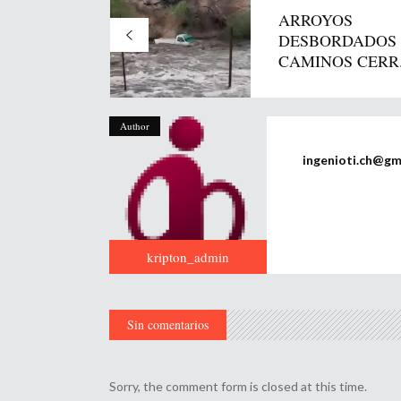
ARROYOS
DESBORDADOS
CAMINOS CERR.
Author
ingenioti.ch@gm
kripton_admin
Sin comentarios
Sorry, the comment form is closed at this time.