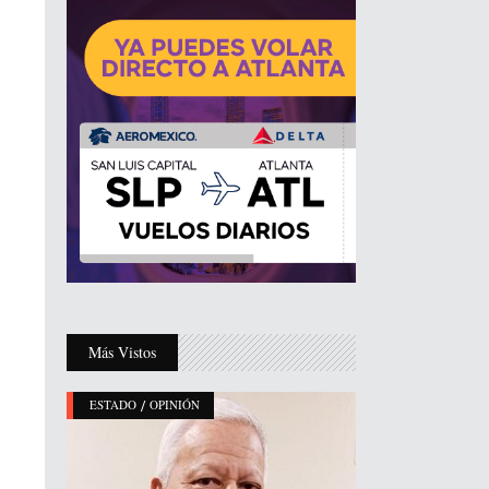
Más Vistos
/
ESTADO
OPINIÓN