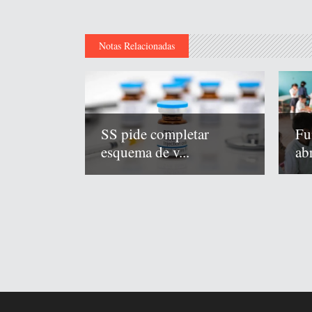
Notas Relacionadas
Fu
SS pide completar
abr
esquema de v...