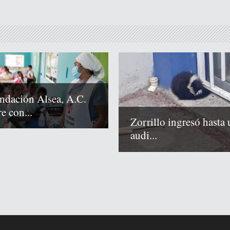
ndación Alsea, A.C.
e con...
Zorrillo ingresó hasta 
audi...