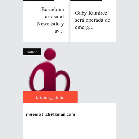
Barcelona
Gaby Ramírez
arrasa al
será operada de
Newcastle y
emerg...
av...
Author
kripton_admin
ingenioti.ch@gmail.com