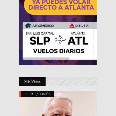
Más Vistos
/
CIUDAD
OPINIÓN