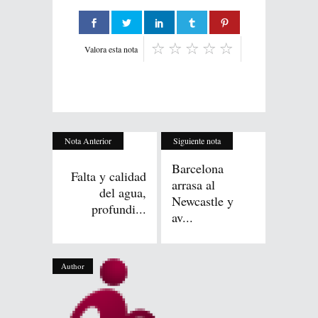
Valora esta nota
Nota Anterior
Siguiente nota
Barcelona
Falta y calidad
arrasa al
del agua,
Newcastle y
profundi...
av...
Author