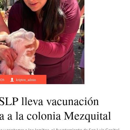
026
kripton_admin
SLP lleva vacunación
ta a la colonia Mezquital