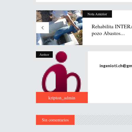
Nota Anterior
Rehabilita INTE
pozo Abastos...
Author
ingenioti.ch@gm
kripton_admin
Sin comentarios