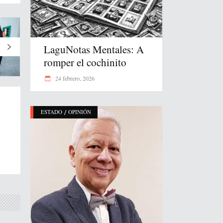
LaguNotas Mentales: A
romper el cochinito
24 febrero, 2026
/
ESTADO
OPINIÓN