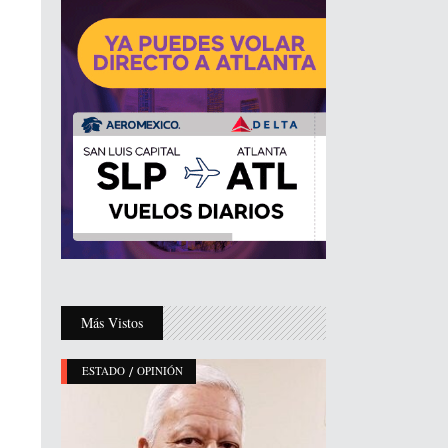
Más Vistos
/
ESTADO
OPINIÓN