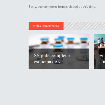
Sorry, the comment form is closed at this time.
Notas Relacionadas
Fu
SS pide completar
abr
esquema de v...