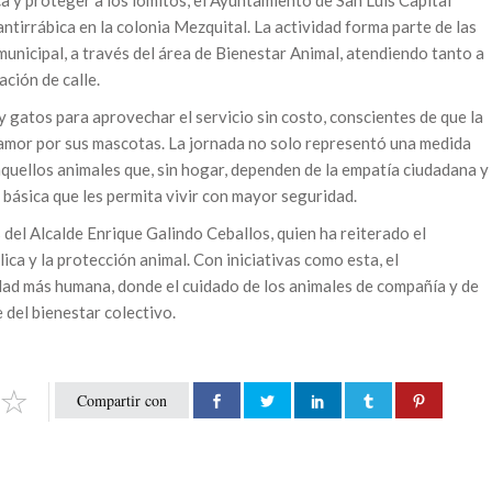
ca y proteger a los lomitos, el Ayuntamiento de San Luis Capital
ntirrábica en la colonia Mezquital. La actividad forma parte de las
unicipal, a través del área de Bienestar Animal, atendiendo tanto a
ción de calle.
 gatos para aprovechar el servicio sin costo, conscientes de que la
 amor por sus mascotas. La jornada no solo representó una medida
aquellos animales que, sin hogar, dependen de la empatía ciudadana y
 básica que les permita vivir con mayor seguridad.
 del Alcalde Enrique Galindo Ceballos, quien ha reiterado el
ca y la protección animal. Con iniciativas como esta, el
dad más humana, donde el cuidado de los animales de compañía y de
 del bienestar colectivo.
Compartir con