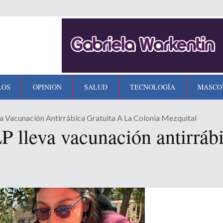
LOS
OPINIÓN
SALUD
TECNOLOGÍA
MASCO
 Vacunación Antirrábica Gratuita A La Colonia Mezquital
 lleva vacunación antirrábic