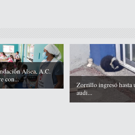
ndación Alsea, A.C.
e con...
Zorrillo ingresó hasta 
audi...