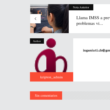
Nota Anterior
Llama IMSS a pre
problemas vi...
Author
ingenioti.ch@gm
kripton_admin
Sin comentarios