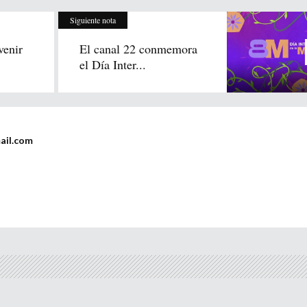
Siguiente nota
venir
El canal 22 conmemora
el Día Inter...
ail.com