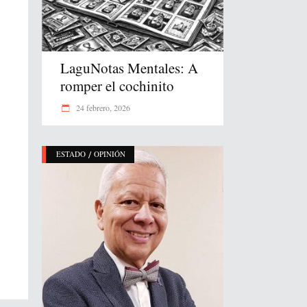
LaguNotas Mentales: A
romper el cochinito
24 febrero, 2026
/
ESTADO
OPINIÓN