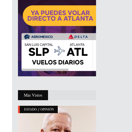
Más Vistos
/
ESTADO
OPINIÓN