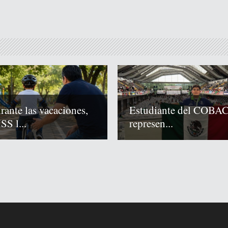
rante las vacaciones,
Estudiante del COBA
SS l...
represen...