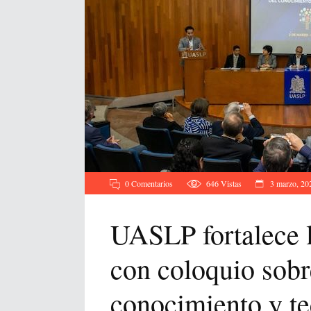
0 Comentarios
646
Vistas
3 marzo, 20
UASLP fortalece l
con coloquio sobr
conocimiento y te