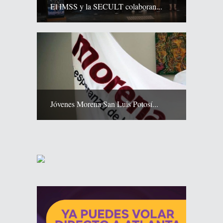
El IMSS y la SECULT colaboran...
Jóvenes Morena San Luis Potosí...