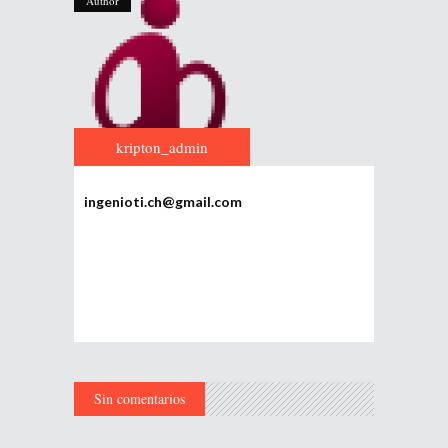
Author
kripton_admin
ingenioti.ch@gmail.com
Sin comentarios