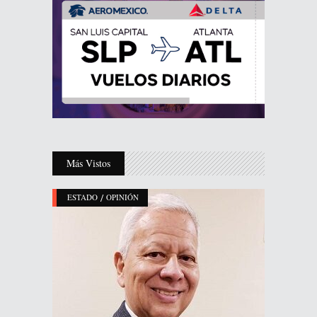
Más Vistos
/
ESTADO
OPINIÓN