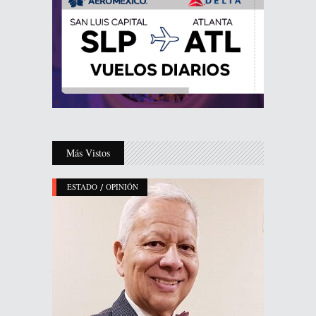
Más Vistos
/
ESTADO
OPINIÓN