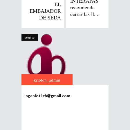
INTERAPAS
EL
recomienda
EMBAJADOR
cerrar las ll...
DE SEDA
Author
kripton_admin
ingenioti.ch@gmail.com