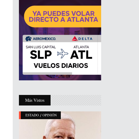
Más Vistos
/
ESTADO
OPINIÓN