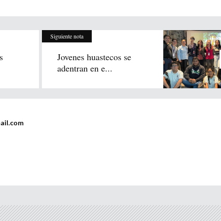
Siguiente nota
s
Jovenes huastecos se
adentran en e...
ail.com