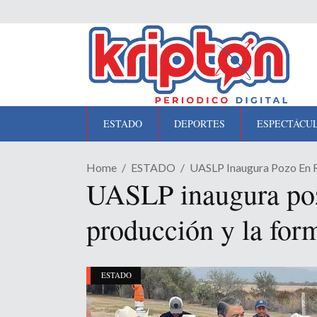
ESTADO
DEPORTES
ESPECTÁCU
Home
ESTADO
UASLP Inaugura Pozo En R
UASLP inaugura pozo
producción y la for
ESTADO