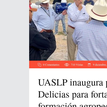
0 Comentarios
710
Vistas
9 diciembre
UASLP inaugura 
Delicias para fort
formación agrope