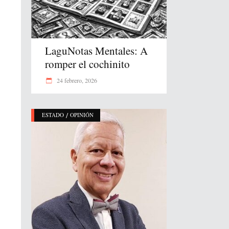
LaguNotas Mentales: A
romper el cochinito
24 febrero, 2026
/
ESTADO
OPINIÓN