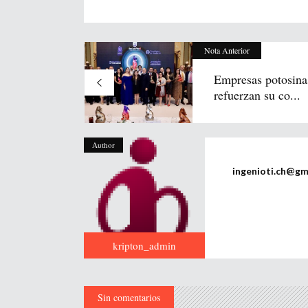
Nota Anterior
Empresas potosina
refuerzan su co...
Author
ingenioti.ch@gm
kripton_admin
Sin comentarios