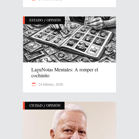
/
ESTADO
OPINIÓN
LaguNotas Mentales: A romper el
cochinito
24 febrero, 2026
/
CIUDAD
OPINIÓN