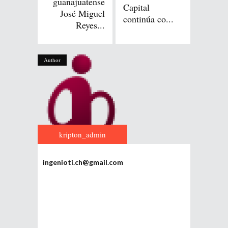
guanajuatense
Capital
José Miguel
continúa co...
Reyes...
Author
kripton_admin
ingenioti.ch@gmail.com