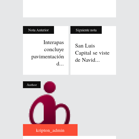
Nota Anterior
Siguiente nota
Interapas
San Luis
concluye
Capital se viste
pavimentación
de Navid...
d...
Author
kripton_admin