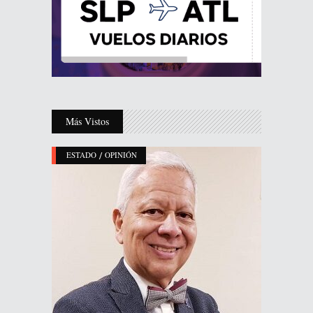
Más Vistos
/
ESTADO
OPINIÓN