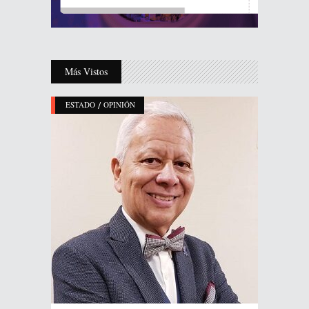
Más Vistos
/
ESTADO
OPINIÓN