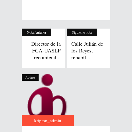
Nota Anterior
Siguiente nota
Director de la
Calle Julián de
FCA-UASLP
los Reyes,
recomiend...
rehabil...
Author
kripton_admin