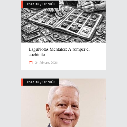
/
ESTADO
OPINIÓN
LaguNotas Mentales: A romper el
cochinito
24 febrero, 2026
/
ESTADO
OPINIÓN