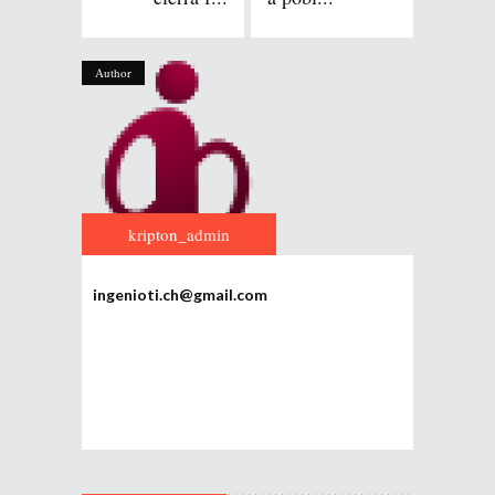
Author
kripton_admin
ingenioti.ch@gmail.com