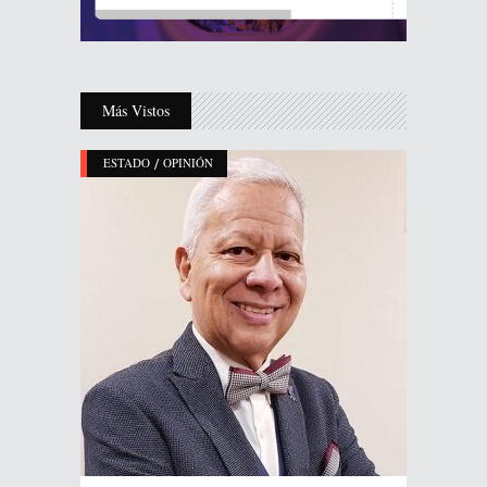
Más Vistos
/
ESTADO
OPINIÓN