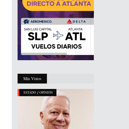
Más Vistos
/
ESTADO
OPINIÓN