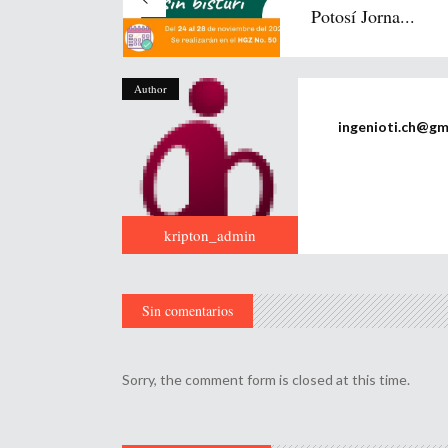
Potosí Jorna...
Author
ingenioti.ch@gm
kripton_admin
Sin comentarios
Sorry, the comment form is closed at this time.