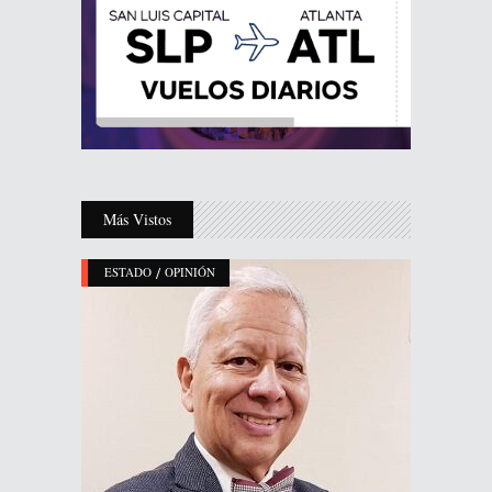
Más Vistos
/
ESTADO
OPINIÓN