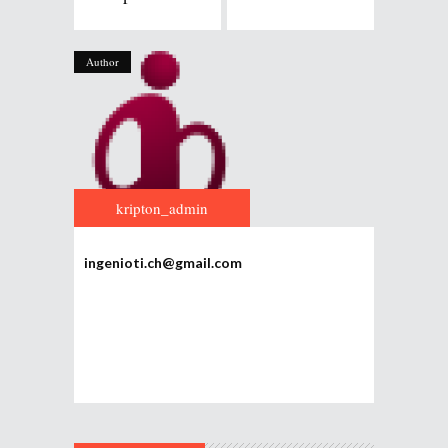
Author
kripton_admin
ingenioti.ch@gmail.com