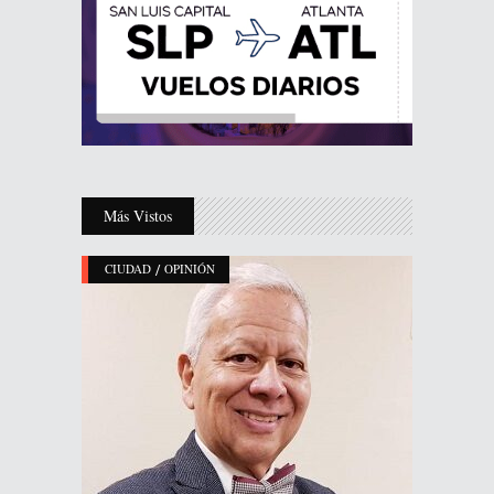
Más Vistos
/
CIUDAD
OPINIÓN