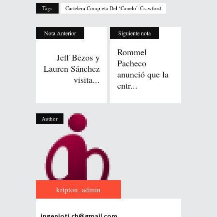
Tags
Cartelera Completa Del ‘Canelo’-Crawford
Nota Anterior
Siguiente nota
Rommel
Jeff Bezos y
Pacheco
Lauren Sánchez
anunció que la
visita...
entr...
Author
kripton_admin
ingenioti.ch@gmail.com