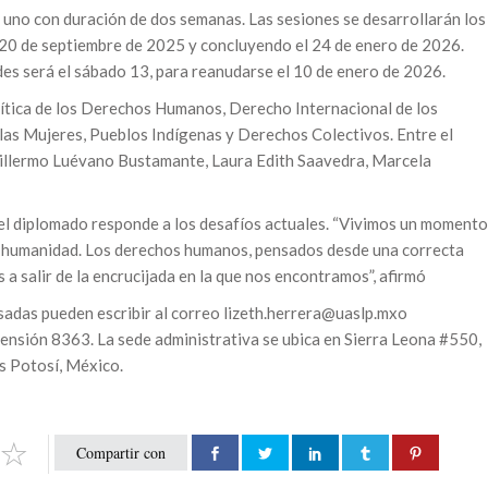
no con duración de dos semanas. Las sesiones se desarrollarán los
l 20 de septiembre de 2025 y concluyendo el 24 de enero de 2026.
ades será el sábado 13, para reanudarse el 10 de enero de 2026.
rítica de los Derechos Humanos, Derecho Internacional de los
s Mujeres, Pueblos Indígenas y Derechos Colectivos. Entre el
illermo Luévano Bustamante, Laura Edith Saavedra, Marcela
 el diplomado responde a los desafíos actuales. “Vivimos un momento
 humanidad. Los derechos humanos, pensados desde una correcta
a salir de la encrucijada en la que nos encontramos”, afirmó
sadas pueden escribir al correo lizeth.herrera@uaslp.mxo
ensión 8363. La sede administrativa se ubica en Sierra Leona #550,
s Potosí, México.
Compartir con