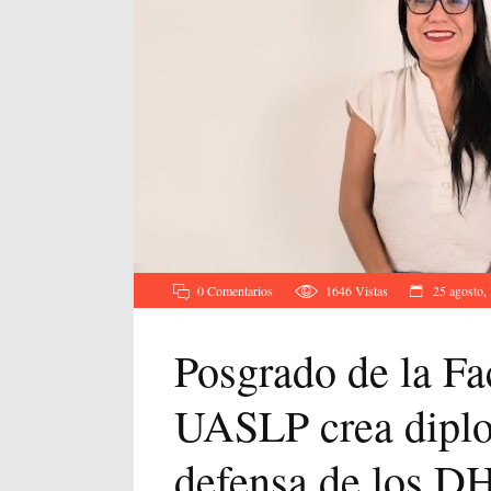
0 Comentarios
1646
Vistas
25 agosto,
Posgrado de la Fa
UASLP crea diplo
defensa de los D