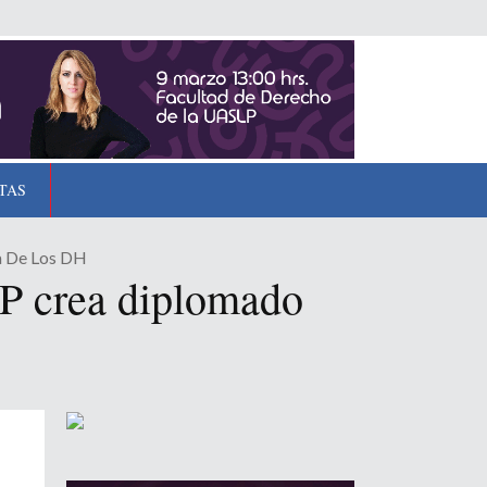
TAS
a De Los DH
LP crea diplomado