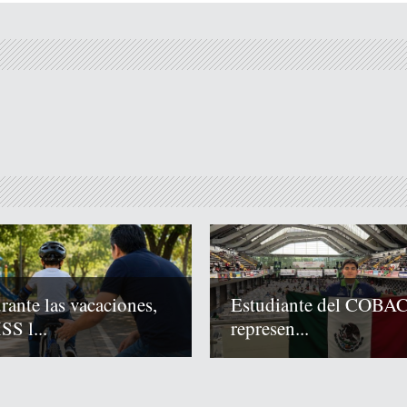
rante las vacaciones,
Estudiante del COBA
SS l...
represen...