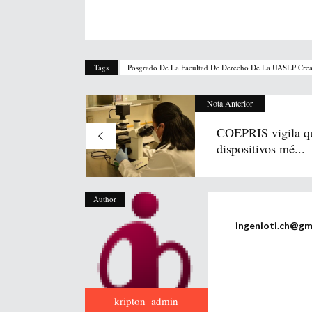
Tags
Posgrado De La Facultad De Derecho De La UASLP Cre
Nota Anterior
COEPRIS vigila q
dispositivos mé...
Author
ingenioti.ch@gm
kripton_admin