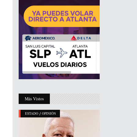
Más Vistos
/
ESTADO
OPINIÓN