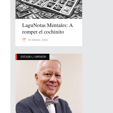
LaguNotas Mentales: A
romper el cochinito
24 febrero, 2026
/
ESTADO
OPINIÓN