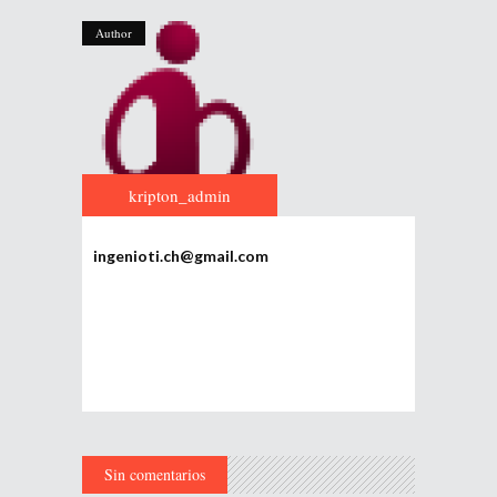
Author
kripton_admin
ingenioti.ch@gmail.com
Sin comentarios