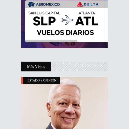
Más Vistos
/
ESTADO
OPINIÓN