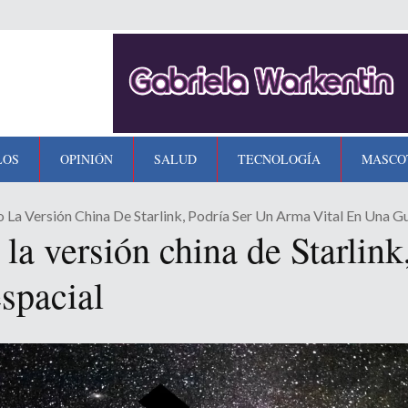
LOS
OPINIÓN
SALUD
TECNOLOGÍA
MASCO
La Versión China De Starlink, Podría Ser Un Arma Vital En Una Gu
a versión china de Starlink
espacial