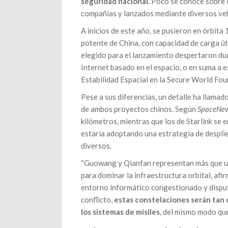
seguridad nacional.
Poco se conoce sobre la
compañías y lanzados mediante diversos veh
A inicios de este año, se pusieron en órbit
potente de China, con capacidad de carga úti
elegido para el lanzamiento despertaron du
Internet basado en el espacio, o en suma a 
Estabilidad Espacial en la Secure World Fou
Pese a sus diferencias, un detalle ha llamado 
de ambos proyectos chinos. Según
SpaceNe
kilómetros, mientras que los de Starlink se
estaría adoptando una estrategia de desplie
diversos.
“Guowang y Qianfan representan más que un
para dominar la infraestructura orbital, afi
entorno informático congestionado y disputa
conflicto,
estas constelaciones serán tan c
los sistemas de misiles
, del mismo modo que