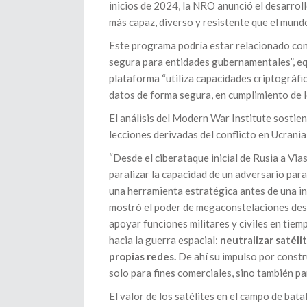
inicios de 2024, la NRO anunció el desarroll
más capaz, diverso y resistente que el mundo
Este programa podría estar relacionado con 
segura para entidades gubernamentales”, eq
plataforma “utiliza capacidades criptográfic
datos de forma segura, en cumplimiento de l
El análisis del Modern War Institute sostiene
lecciones derivadas del conflicto en Ucrani
“Desde el ciberataque inicial de Rusia a Vi
paralizar la capacidad de un adversario para
una herramienta estratégica antes de una inv
mostró el poder de megaconstelaciones desc
apoyar funciones militares y civiles en tiem
hacia la guerra espacial:
neutralizar satéli
propias redes.
De ahí su impulso por cons
solo para fines comerciales, sino también par
El valor de los satélites en el campo de bat