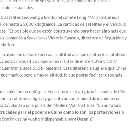
s características de sus satélites, fabricados por distintas
ículos espaciales.
a 10 satélites Guowang a bordo del cohete Long March 5B, el más
l de hasta 25,000 kilogramos. La cantidad de satélites y el vehículo
das. “Es posible que se estén construyendo para hacer algo más que
eso”, comentó a
SpaceNews
Victoria Samson, directora de Seguridad y
ndation.
la atención de los expertos: la altitud a la que orbitan los satélites
ws
, estos dispositivos operan en órbitas de entre 1,098 y 1,127
 encuentran a unos 550 kilómetros. Esta diferencia sugiere que China
gue masivo, pero a mayor altitud, lo que podría facilitar usos más
a ambición tecnológica. Encarnan la estrategia más amplia de Chin
rmar su soberanía digital y garantizar continuidad de mando en un
do”, planteó un análisis del Modern War Institute. “En un futuro
ruciales para el poder de China como lo son los portaaviones o
 Starlink se ha vuelto indispensable para Ucrania”.