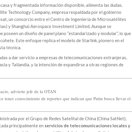
scasa y fragmentada información disponible, alimenta las dudas.
llite Technology Company, empresa respaldada por el gobierno
esat, un consorcio entre el Centro de Ingeniería de Microsatélites
cias) y Shanghai Aerospace Investment Limited. Aunque se
ue poseen un diseño de panel plano “estandarizado y modular”, lo que
 cohete. Este enfoque replica el modelo de Starlink, pionero en el
ta técnica.
das a dar servicio a empresas de telecomunicaciones extranjeras,
sia y Tailandia, y la intención de expandirse a otras regiones de
pacio, advierte jefe de la OTAN
ce tener conocimiento de reportes que indican que Putin busca llevar el
nistrada por el Grupo de Redes Satelital de China (China SatNet),
cada principalmente en
servicios de telecomunicaciones locales y