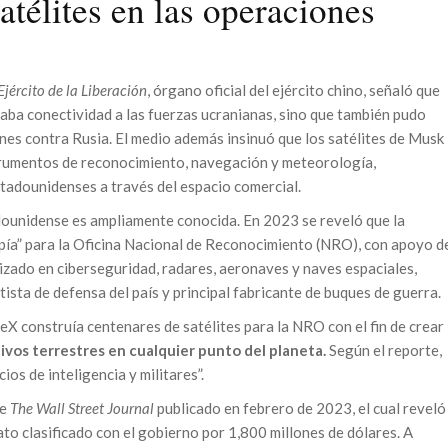
satélites en las operaciones
Ejército de la Liberación
, órgano oficial del ejército chino, señaló que
naba conectividad a las fuerzas ucranianas, sino que también pudo
nes contra Rusia. El medio además insinuó que los satélites de Musk
trumentos de reconocimiento, navegación y meteorología,
stadounidenses a través del espacio comercial.
dounidense es ampliamente conocida. En 2023 se reveló que la
spía” para la Oficina Nacional de Reconocimiento (NRO), con apoyo d
ado en ciberseguridad, radares, aeronaves y naves espaciales,
sta de defensa del país y principal fabricante de buques de guerra.
X construía centenares de satélites para la NRO con el fin de crear
ivos terrestres en cualquier punto del planeta.
Según el reporte,
ios de inteligencia y militares”.
de
The Wall Street Journal
publicado en febrero de 2023, el cual reveló
o clasificado con el gobierno por 1,800 millones de dólares. A