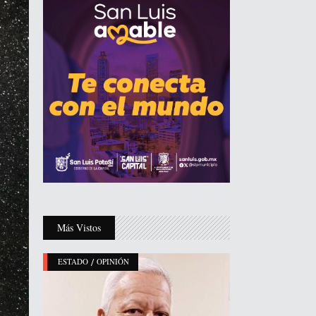
Más Vistos
/
ESTADO
OPINIÓN