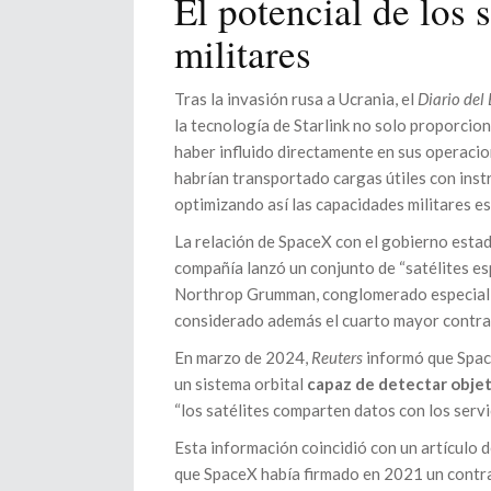
El potencial de los 
militares
Tras la invasión rusa a Ucrania, el
Diario del 
la tecnología de Starlink no solo proporcio
haber influido directamente en sus operacio
habrían transportado cargas útiles con ins
optimizando así las capacidades militares e
La relación de SpaceX con el gobierno esta
compañía lanzó un conjunto de “satélites e
Northrop Grumman, conglomerado especializ
considerado además el cuarto mayor contrati
En marzo de 2024,
Reuters
informó que Space
un sistema orbital
capaz de detectar objet
“los satélites comparten datos con los servic
Esta información coincidió con un artículo 
que SpaceX había firmado en 2021 un contrat