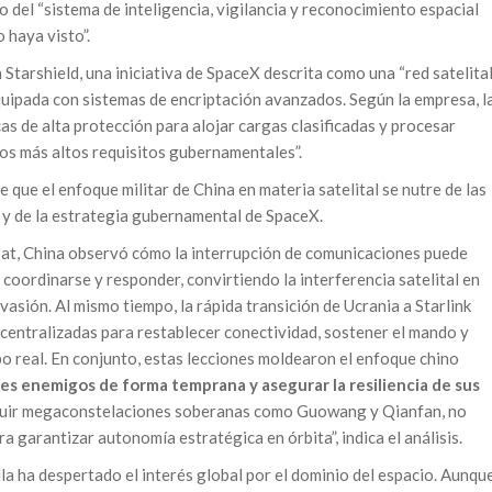
o del “sistema de inteligencia, vigilancia y reconocimiento espacial
 haya visto”.
Starshield, una iniciativa de SpaceX descrita como una “red satelita
uipada con sistemas de encriptación avanzados. Según la empresa, l
as de alta protección para alojar cargas clasificadas y procesar
os más altos requisitos gubernamentales”.
 que el enfoque militar de China en materia satelital se nutre de las
a y de la estrategia gubernamental de SpaceX.
asat, China observó cómo la interrupción de comunicaciones puede
 coordinarse y responder, convirtiendo la interferencia satelital en
asión. Al mismo tiempo, la rápida transición de Ucrania a Starlink
entralizadas para restablecer conectividad, sostener el mando y
po real. En conjunto, estas lecciones moldearon el enfoque chino
tes enemigos de forma temprana y asegurar la resiliencia de sus
truir megaconstelaciones soberanas como Guowang y Qianfan, no
a garantizar autonomía estratégica en órbita”, indica el análisis.
alla ha despertado el interés global por el dominio del espacio. Aunqu