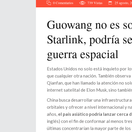
0 Comentarios
739
Vistas
25 agosto, 
Guowang no es sol
Starlink, podría s
guerra espacial
Estados Unidos no solo está inquieto por lo
que cualquier otra nación. También observa
Qianfan, que han llamado la atención no solo
internet satelital de Elon Musk, sino tambié
China busca desarrollar una infraestructur
orbitales y ofrecer a nivel internacional y n
años,
el país asiático podría lanzar cerca d
inglés) con el fin de conformar al menos t
últimas concentrarían la mayor parte de los