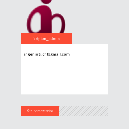
kripton_admin
ingenioti.ch@gmail.com
Sin comentarios