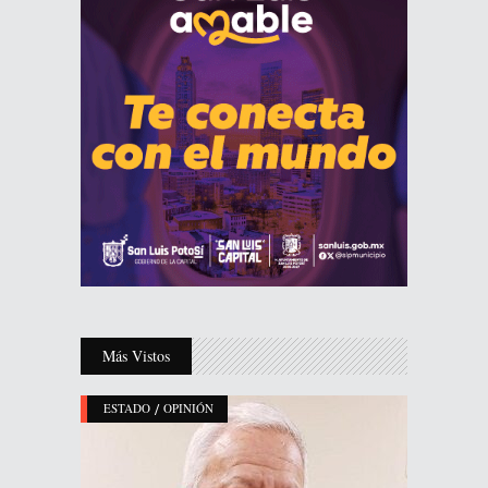
Más Vistos
/
ESTADO
OPINIÓN