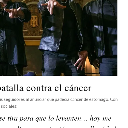
batalla contra el cáncer
sus seguidores al anunciar que padecía cáncer de estómago. Con
 sociales:
se tira para que lo levanten… hoy me