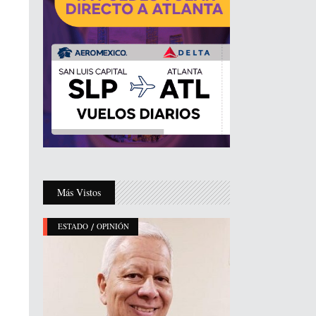
Más Vistos
/
ESTADO
OPINIÓN