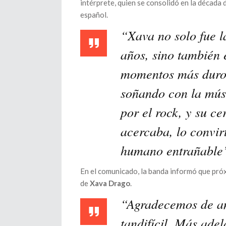
intérprete, quien se consolidó en la década
español.
“Xava no solo fue l
años, sino también 
momentos más duros 
soñando con la músi
por el rock, y su c
acercaba, lo convirt
humano entrañable
En el comunicado, la banda informó que pr
de
Xava Drago
.
“Agradecemos de an
tandifícil. Más ade