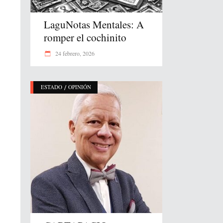
LaguNotas Mentales: A
romper el cochinito
24 febrero, 2026
/
ESTADO
OPINIÓN