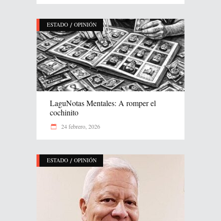
/
ESTADO
OPINIÓN
LaguNotas Mentales: A romper el
cochinito
24 febrero, 2026
/
ESTADO
OPINIÓN