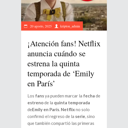
20 agosto, 2025
kripton_admin
¡Atención fans! Netflix
anuncia cuándo se
estrena la quinta
temporada de ‘Emily
en París’
Los
fans
ya pueden marcar la
fecha
de
estreno
de la
quinta temporada
de
Emily en París
.
Netflix
no solo
confirmó el regreso de la
serie
, sino
que también compartió las primeras