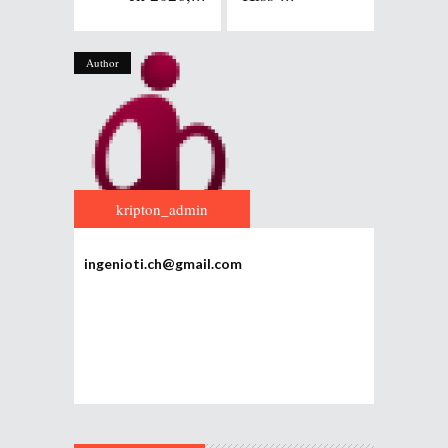
Author
kripton_admin
ingenioti.ch@gmail.com