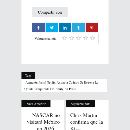
Compartir con
Valora esta nota
Tags
¡Atención Fans! Netflix Anuncia Cuándo Se Estrena La
Quinta Temporada De 'Emily En París'
Nota Anterior
Siguiente nota
NASCAR no
Chris Martin
visitará México
confirma que la
en 2026,...
Kiss-...