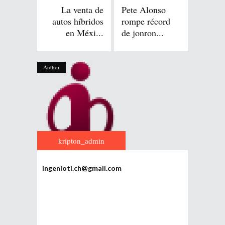
La venta de
Pete Alonso
autos híbridos
rompe récord
en Méxi...
de jonron...
Author
kripton_admin
ingenioti.ch@gmail.com