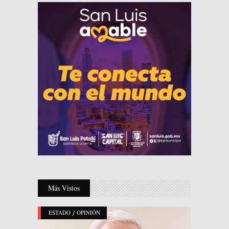
Más Vistos
/
ESTADO
OPINIÓN