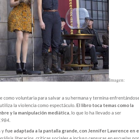
Imagen:
ce como voluntaria para salvar a su hermana y termina enfrentándos
tiliza la violencia como espectáculo.
El libro toca temas como la
mbre y la manipulación mediática
, lo que lo ha llevado a ser
1984
.
s y
fue adaptada a la pantalla grande, con Jennifer Lawrence en e
nálisis literarios, críticas sociales e incluso censuras en escuelas po