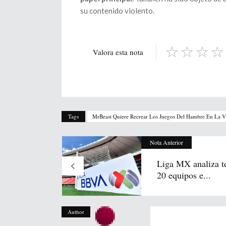
su contenido violento.
Valora esta nota
Tags
MrBeast Quiere Recrear Los Juegos Del Hambre En La Vi
Nota Anterior
Liga MX analiza t
20 equipos e...
Author