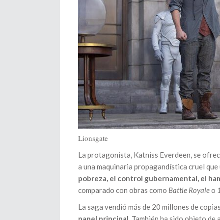
Lionsgate
La protagonista, Katniss Everdeen, se ofre
a una maquinaria propagandística cruel que u
pobreza, el control gubernamental, el ha
comparado con obras como
Battle Royale
o
La saga vendió más de 20 millones de copia
papel principal
. También ha sido objeto de a