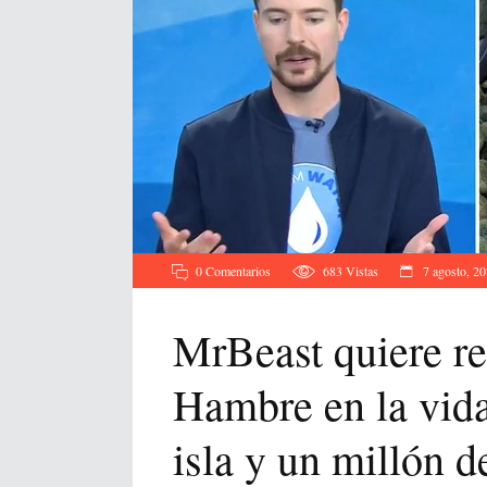
0 Comentarios
683
Vistas
7 agosto, 2
MrBeast quiere re
Hambre en la vida
isla y un millón d