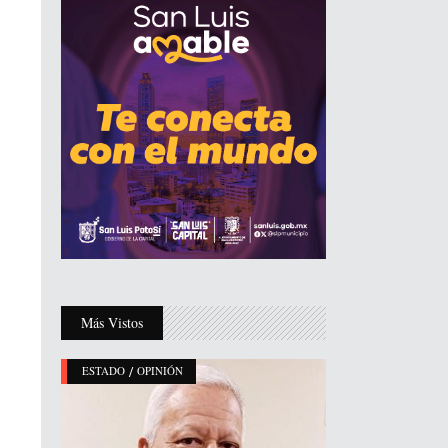
Más Vistos
/
ESTADO
OPINIÓN