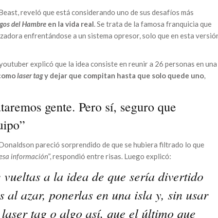
ast, reveló que está considerando uno de sus desafíos más
egos del Hambre
en la vida real
. Se trata de la famosa franquicia que
azadora enfrentándose a un sistema opresor, solo que en esta versió
l youtuber explicó que la idea consiste en reunir a 26 personas en una
 como
laser tag
y dejar que compitan hasta que solo quede uno
,
aremos gente. Pero sí, seguro que
uipo”
Donaldson pareció sorprendido de que se hubiera filtrado lo que
esa información
”, respondió entre risas. Luego explicó:
vueltas a la idea de que sería divertido
 al azar, ponerlas en una isla y, sin usar
laser tag o algo así, que el último que