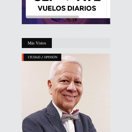
Más Vistos
/
CIUDAD
OPINIÓN